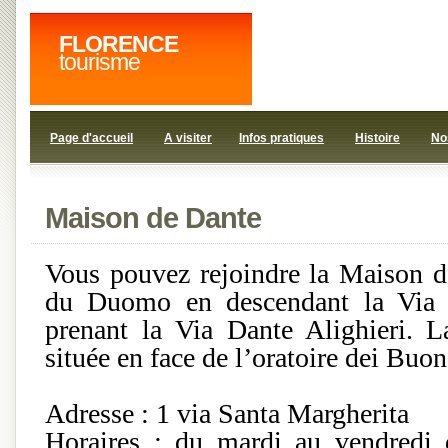
FLORENCE
tourisme
Page d'accueil
A visiter
Infos pratiques
Histoire
No
Maison de Dante
Vous pouvez rejoindre la Maison d
du Duomo en descendant la Via d
prenant la Via Dante Alighieri. 
située en face de l’oratoire dei Bu
Adresse : 1 via Santa Margherita
Horaires : du mardi au vendredi