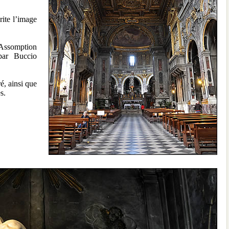
rite l’image
l’Assomption
par Buccio
é, ainsi que
es.