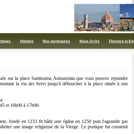
atiques
Histoire
Nos partenaires
Nous écrire
Florence in En
ituée sur la place Santissima Annunziata que vous pouvez rejoindre
untant la via dei Servi jusqu'à déboucher à la place située à son
ta
h45 et 16h00 à 17h00.
ie, fondé en 1233 fit bâtir une église en 1250 puis l'agrandir par
riter une image religieuse de la Vierge. Le portique fut construit