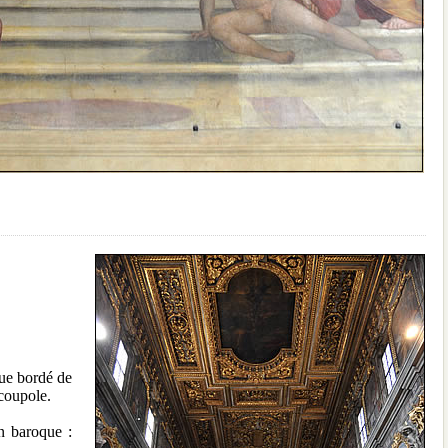
ue bordé de
 coupole.
on baroque :