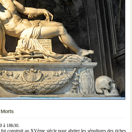
s Morts
00 à 18h30.
Il fut construit au XVème siècle pour abriter les sépultures des riches